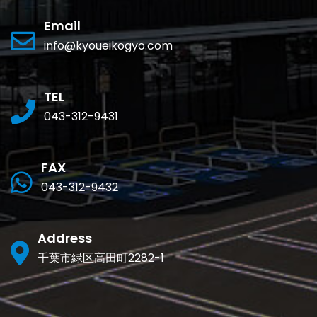
Email
info@kyoueikogyo.com
TEL
043-312-9431
FAX
043-312-9432
Address
千葉市緑区高田町2282-1