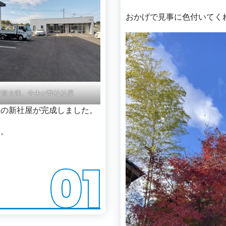
おかげで見事に色付いてく
が新倉庫、中央が弊社社屋
社の新社屋が完成しました。
す。
01