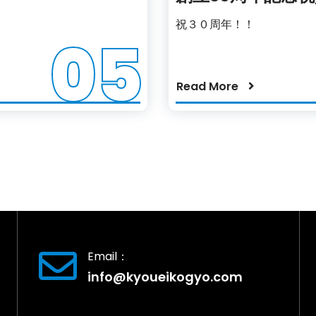
祝３０周年！！
05
Read More
Email：
info@kyoueikogyo.com