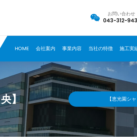
お問い合わせ
043-312-943
HOME
会社案内
事業内容
当社の特徴
施工実
中央】
Project
【恵光園シャ