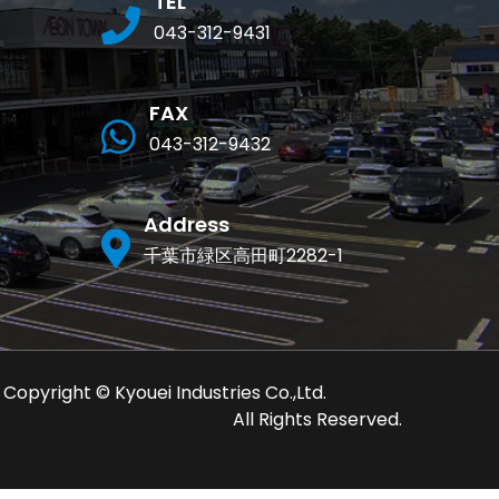
TEL
043-312-9431
FAX
043-312-9432
Address
千葉市緑区高田町2282-1
Copyright © Kyouei Industries Co.,Ltd.
All Rights Reserved.