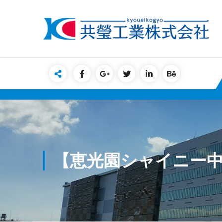
Skip
to
content
【恵光園シャイニー